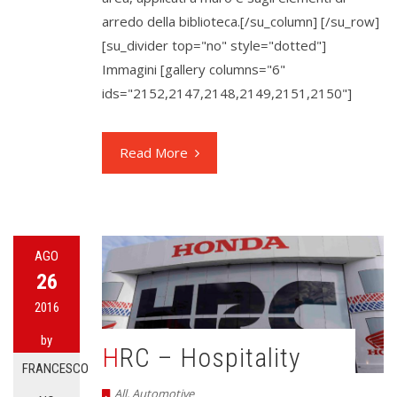
arredo della biblioteca.[/su_column] [/su_row]
[su_divider top="no" style="dotted"]
Immagini [gallery columns="6"
ids="2152,2147,2148,2149,2151,2150"]
Read More
AGO
26
2016
by
HRC – Hospitality
FRANCESCO
All
,
Automotive