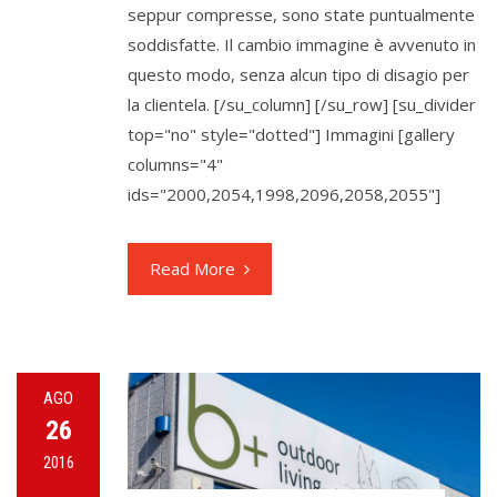
seppur compresse, sono state puntualmente
soddisfatte. Il cambio immagine è avvenuto in
questo modo, senza alcun tipo di disagio per
la clientela. [/su_column] [/su_row] [su_divider
top="no" style="dotted"] Immagini [gallery
columns="4"
ids="2000,2054,1998,2096,2058,2055"]
Read More
AGO
26
2016