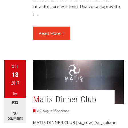
infrastrutture esistenti. Una volta approvato
il…
Read More
OTT
18
2017
by
Matis Dinner Club
ISI3
All
,
Riqualificazione
NO
COMMENTS
MATIS DINNER CLUB [su_row] [su_column