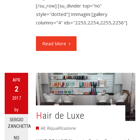
[/su_row] [su_divider top="no"
style="dotted"] Immagini [gallery
columns="4" ids="2253,2254,2255,2256"]
Read More
APR
2
2017
by
Hair de Luxe
SERGIO
ZANCHETTA
All
,
Riqualificazione
NO