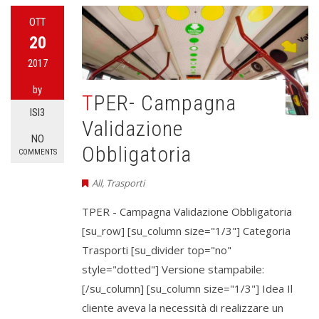
OTT
20
2017
by
TPER- Campagna
ISI3
Validazione
NO
Obbligatoria
COMMENTS
All
,
Trasporti
TPER - Campagna Validazione Obbligatoria
[su_row] [su_column size="1/3"] Categoria
Trasporti [su_divider top="no"
style="dotted"] Versione stampabile:
[/su_column] [su_column size="1/3"] Idea Il
cliente aveva la necessità di realizzare un