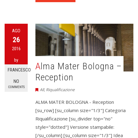
AGO
26
2016
by
Alma Mater Bologna –
FRANCESCO
Reception
NO
COMMENTS
All
,
Riqualificazione
ALMA MATER BOLOGNA - Reception
[su_row] [su_column size="1/3"] Categoria
Riqualificazione [su_divider top="no"
style="dotted"] Versione stampabile:
[/su_column] [su_column size="1/3"] Idea