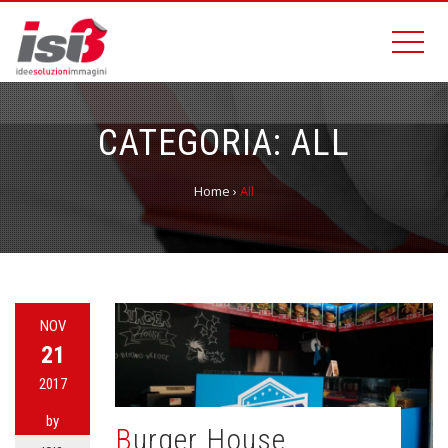
CATEGORIA: ALL
Home
›
All
NOV
21
2017
by
Burger House