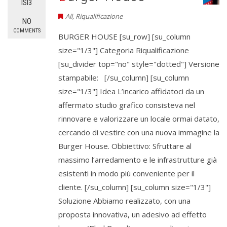
ISI3
All
,
Riqualificazione
NO
COMMENTS
BURGER HOUSE [su_row] [su_column
size="1/3"] Categoria Riqualificazione
[su_divider top="no" style="dotted"] Versione
stampabile: [/su_column] [su_column
size="1/3"] Idea L’incarico affidatoci da un
affermato studio grafico consisteva nel
rinnovare e valorizzare un locale ormai datato,
cercando di vestire con una nuova immagine la
Burger House. Obbiettivo: Sfruttare al
massimo l’arredamento e le infrastrutture già
esistenti in modo più conveniente per il
cliente. [/su_column] [su_column size="1/3"]
Soluzione Abbiamo realizzato, con una
proposta innovativa, un adesivo ad effetto