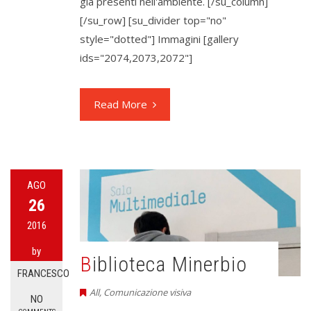
già presenti nell'ambiente. [/su_column]
[/su_row] [su_divider top="no"
style="dotted"] Immagini [gallery
ids="2074,2073,2072"]
Read More
AGO
26
2016
by
Biblioteca Minerbio
FRANCESCO
All
,
Comunicazione visiva
NO