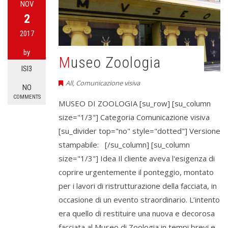
NOV
2
2017
by
Museo Zoologia
ISI3
All
,
Comunicazione visiva
NO
COMMENTS
MUSEO DI ZOOLOGIA [su_row] [su_column
size="1/3"] Categoria Comunicazione visiva
[su_divider top="no" style="dotted"] Versione
stampabile: [/su_column] [su_column
size="1/3"] Idea Il cliente aveva l'esigenza di
coprire urgentemente il ponteggio, montato
per i lavori di ristrutturazione della facciata, in
occasione di un evento straordinario. L’intento
era quello di restituire una nuova e decorosa
facciata al Museo di Zoologia in tempi brevi e