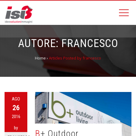
AUTORE:
FRANCESCO
Home
›
Articles Posted by francesco
AGO
26
2016
by
B+ Outdoor