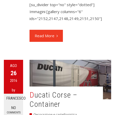
[su_divider top="no" style="dotted"]
Immagini [gallery columns="6"
ids="2152,2147,2148,2149,2151,2150"]
Read More
AGO
26
2016
by
Ducati Corse –
FRANCESCO
Container
NO
COMMENTS
Decorazione e cartellonistica