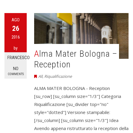
AGO
26
2016
by
Alma Mater Bologna –
FRANCESCO
Reception
NO
COMMENTS
All
,
Riqualificazione
ALMA MATER BOLOGNA - Reception
[su_row] [su_column size="1/3"] Categoria
Riqualificazione [su_divider top="no"
style="dotted"] Versione stampabile:
[/su_column] [su_column size="1/3"] Idea
Avendo appena ristrutturato la reception della