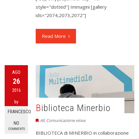
style="dotted"] Immagini [gallery
ids="2074,2073,2072"]
Read More
AGO
26
2016
by
Biblioteca Minerbio
FRANCESCO
All
,
Comunicazione visiva
NO
COMMENTS
BIBLIOTECA di MINERBIO in collaborazione