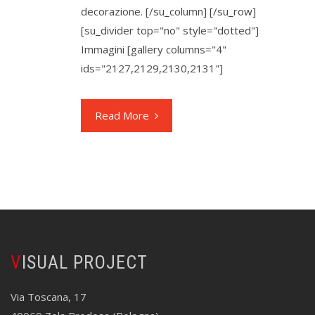
decorazione. [/su_column] [/su_row]
[su_divider top="no" style="dotted"]
Immagini [gallery columns="4"
ids="2127,2129,2130,2131"]
Read More
VISUAL PROJECT
Via Toscana, 17