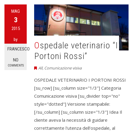
MAG
3
2015
by
Ospedale veterinario “I
FRANCESCO
Portoni Rossi”
NO
COMMENTS
All
,
Comunicazione visiva
OSPEDALE VETERINARIO I PORTONI ROSSI
[su_row] [su_column size="1/3"] Categoria
Comunicazione visiva [su_divider top="no"
style="dotted"] Versione stampabile:
[/su_column] [su_column size="1/3"] Idea Il
cliente aveva la necessità di guidare
correttamente l'utenza dell'ospedale, al