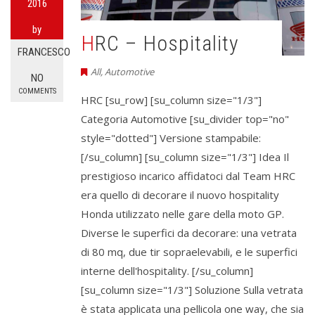
2016
by
HRC – Hospitality
FRANCESCO
All
,
Automotive
NO
COMMENTS
HRC [su_row] [su_column size="1/3"]
Categoria Automotive [su_divider top="no"
style="dotted"] Versione stampabile:
[/su_column] [su_column size="1/3"] Idea Il
prestigioso incarico affidatoci dal Team HRC
era quello di decorare il nuovo hospitality
Honda utilizzato nelle gare della moto GP.
Diverse le superfici da decorare: una vetrata
di 80 mq, due tir sopraelevabili, e le superfici
interne dell'hospitality. [/su_column]
[su_column size="1/3"] Soluzione Sulla vetrata
è stata applicata una pellicola one way, che sia