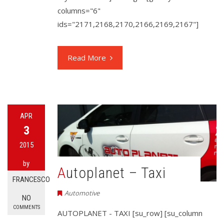
columns="6"
ids="2171,2168,2170,2166,2169,2167"]
Read More
APR
3
2015
by
Autoplanet – Taxi
FRANCESCO
Automotive
NO
COMMENTS
AUTOPLANET - TAXI [su_row] [su_column