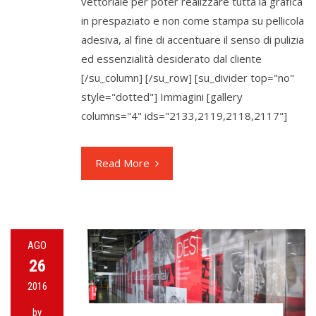
vettoriale per poter realizzare tutta la grafica
in prespaziato e non come stampa su pellicola
adesiva, al fine di accentuare il senso di pulizia
ed essenzialità desiderato dal cliente
[/su_column] [/su_row] [su_divider top="no"
style="dotted"] Immagini [gallery
columns="4" ids="2133,2119,2118,2117"]
Read More
AGO
26
2016
by