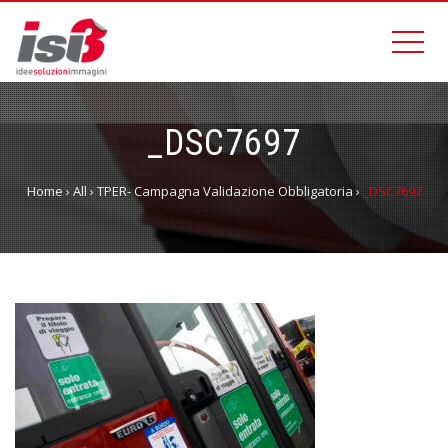
_DSC7697
Home
›
All
›
TPER- Campagna Validazione Obbligatoria
›
_DSC7697