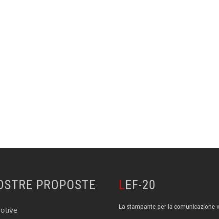
NOSTRE PROPOSTE
LEF-20
La stampante per la comunicazione v
otive