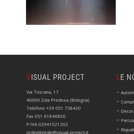
VISUAL PROJECT
LE 
Via Toscana, 17
Autom
40069 Zola Predosa (Bologna)
Comuni
Telefono +39 051 758430
Decora
Fax 051 61846830
Perso
P.IVA 02941021202
Riqual
ordinidigitale@visual-project.it