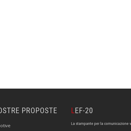
NOSTRE PROPOSTE
LEF-20
La stampante per la comunicazione v
otive