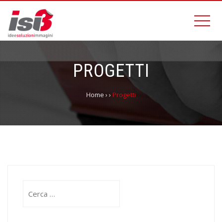
PROGETTI
Home
›
›
Progetti
Ricerca
per: