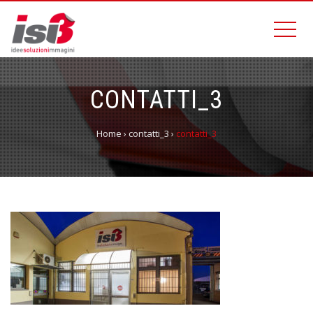
CONTATTI_3
Home
›
contatti_3
›
contatti_3