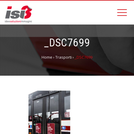
_DSC7699
Home
›
Trasporti
›
_DSC7699